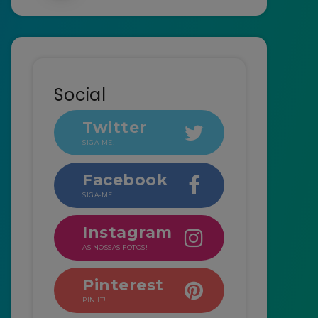
Social
Twitter
SIGA-ME!
Facebook
SIGA-ME!
Instagram
AS NOSSAS FOTOS!
Pinterest
PIN IT!