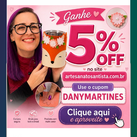
Almofada pra pescoço
Almofada pra pescoço
Molde pronto para Download
100%