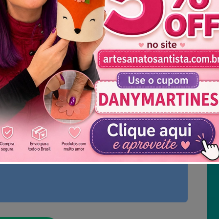
l Necessário
amarelo, rosa)
Não mostrar novamente