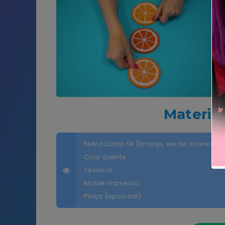
Materia
Feltro Santa Fé (laranja, verde, branco, 
Cola quente
Tesoura
Molde impresso
Pinça (opcional)