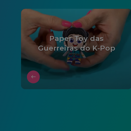
Paper Toy das
Guerreiras do K-Pop