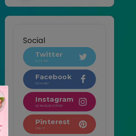
Social
Twitter
SIGA-ME!
Facebook
SIGA-ME!
Instagram
AS NOSSAS FOTOS!
Pinterest
PIN IT!