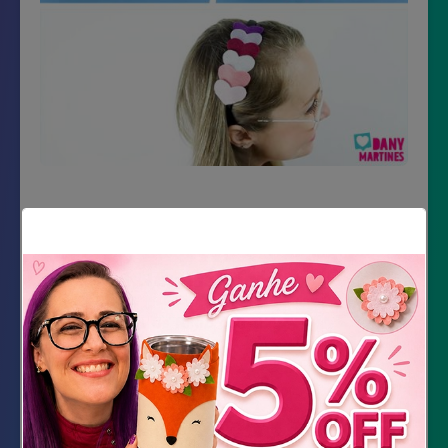
Material Necessário
Retalhos de feltro coloridos
Tesoura
Tiara
Cola quente