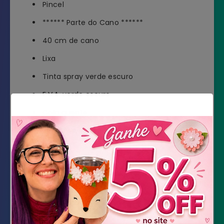
Pincel
****** Parte do Cano ******
40 cm de cano
Lixa
Tinta spray verde escuro
E.V.A. verde escuro
Cola quente
Tinta PVA verde escuro, amarelo e branco
Pincel
Tesoura
****** Parte do Pote ******
Vidro modelo aquário
Contact