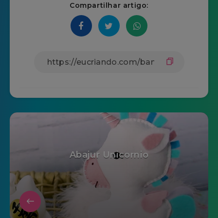
Compartilhar artigo:
Abajur Unicornio