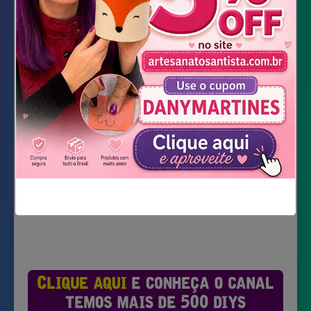
E.V.A.Palito de churrasco
Tesoura
Estilete
Cola quente
Baixar Moldes
Não mostrar novamente