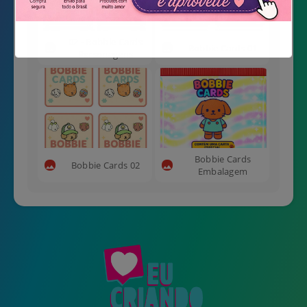
02 - Bobbie Cards
Bobbie Cards 01
Personagens
Não mostrar novamente
Bobbie Cards
Bobbie Cards 02
Embalagem