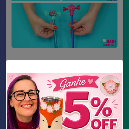
Material Necessário
Impressão do Molde
E.V.A. em dois tons de rosa
Cola quente
Tesoura