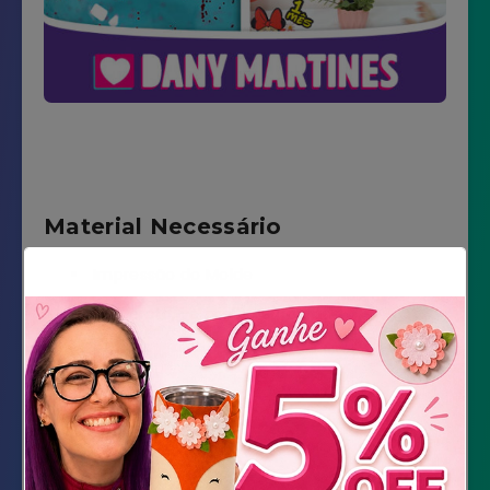
Material Necessário
Impressão do Molde
Vinil preto, vermelho e dourado
Transfer
Espátula
Bubble balão
Inflador