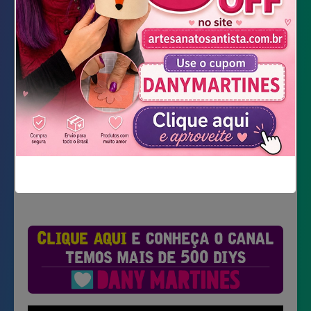
Confete vermelho
Vareta pega balão
Baixar Molde
Não mostrar novamente