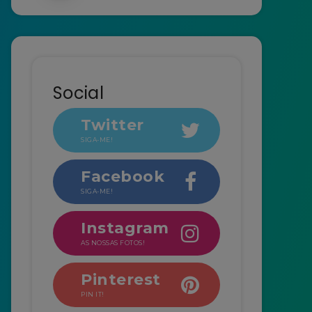
Social
Twitter
SIGA-ME!
Facebook
SIGA-ME!
Instagram
AS NOSSAS FOTOS!
Pinterest
PIN IT!