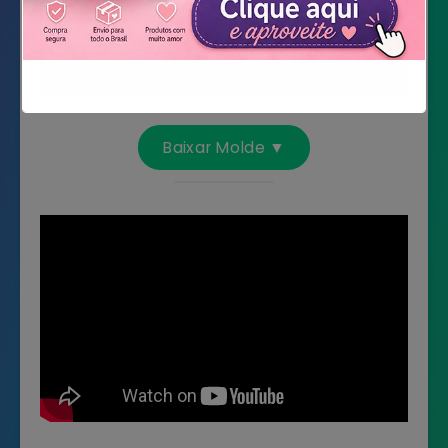
Boleador
Cola de silicone líquida
Doces para colocar na caixinha
Não mostrar novamente
Baixar Molde ▼