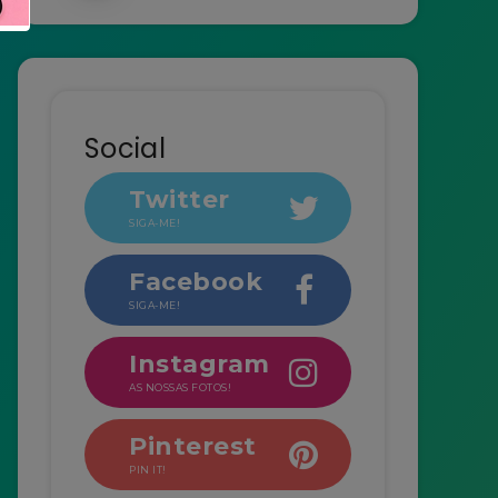
Social
Twitter
SIGA-ME!
Facebook
SIGA-ME!
Instagram
AS NOSSAS FOTOS!
Pinterest
PIN IT!