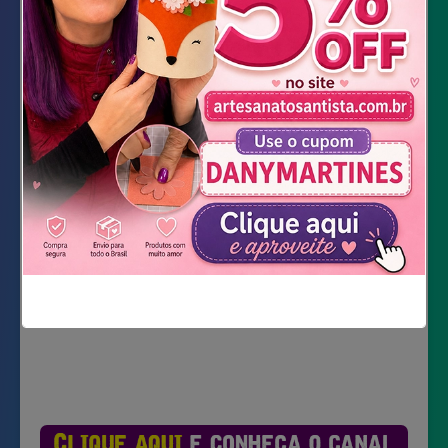
Lápis
Lápis de cor (ou qualquer coisa para colorir)
Tesoura
Estilete
Cola
Baixar Moldes
Não mostrar novamente