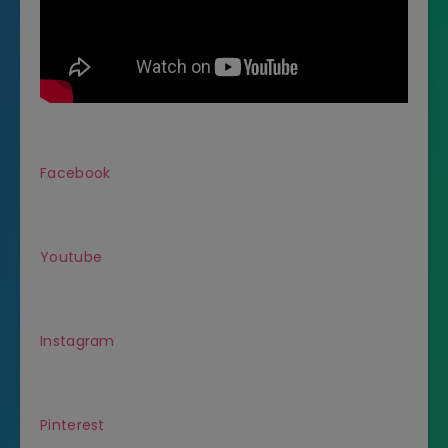
Facebook
Youtube
Instagram
Pinterest