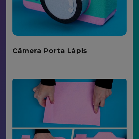
Câmera Porta Lápis