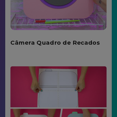
Câmera Quadro de Recados