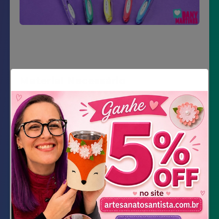
Material Necessário
Lã na cor escolhida
Caneta
Lacinho
Cola quente
Tesoura