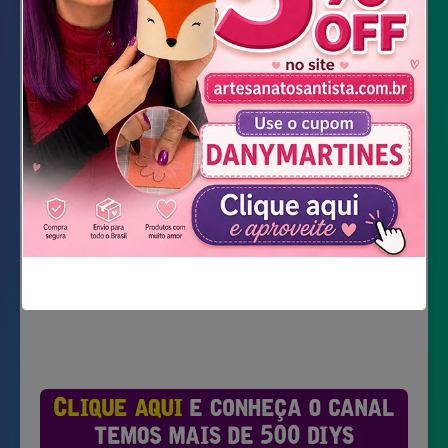
Detergente incolor
Pincel Macio
Papel adesivado transparente (contact)
Palito de unha
Baixar Moldes
Não mostrar novamente