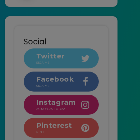
Social
Twitter
SIGA-ME!
Facebook
SIGA-ME!
Instagram
AS NOSSAS FOTOS!
Pinterest
PIN IT!