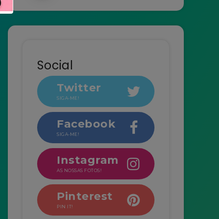
Social
Twitter
SIGA-ME!
Facebook
SIGA-ME!
Instagram
AS NOSSAS FOTOS!
Pinterest
PIN IT!