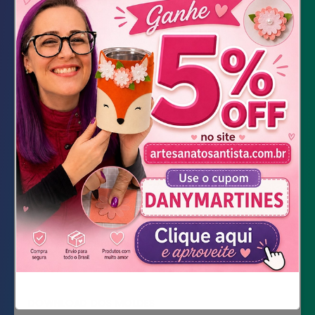
Feltro Santaflex 3.6 (cinza e azul) de 1,8mm
Recortes Kawaii Santa Fé
Feltro marrom e bege
Tesoura
Cola quente
Velcro
Tinta relevo branca
Loja Feltros Santa Fé
DOWNLOAD DOS MOLDES