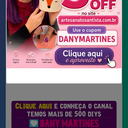
Lapiseira
Marcadores coloridos
Verniz
Baixar Molde
Não mostrar novamente