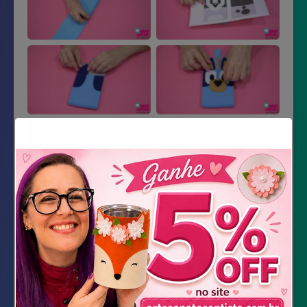
Material Necessário
Impressão do Molde
Santaflex dupla face (cinza e azul)
Feltro azul claro, azul escuro, branco,
marrom claro, preto e azul bem clarinho