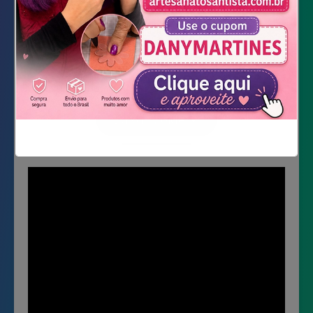
Cola quente
Cola de silicone líquida
Tesoura
Velcro slim preto
Baixar Molde ▼
Não mostrar novamente