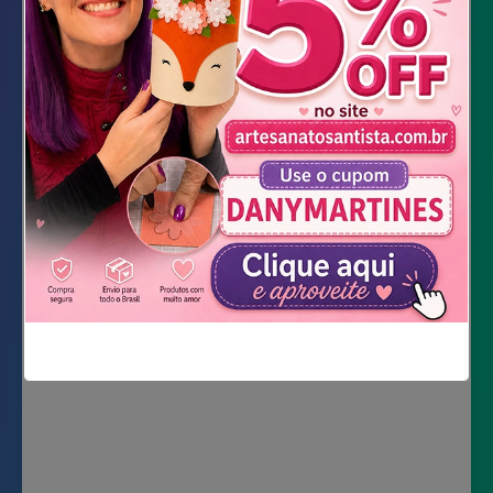
Feltro bege, preto e azul
Tecido Unifloc bege
Tinta relevo rosa e branca
Blush e pincel de maquiagem
Tesoura
Cola quente
DOWNLOAD DOS MOLDES
Não mostrar novamente