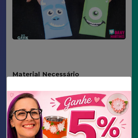
Material Necessário
Feltros (azul claro, verde claro, azul médio,
branco e preto)
Tesoura
Agulha
Linha na cor azul e verde