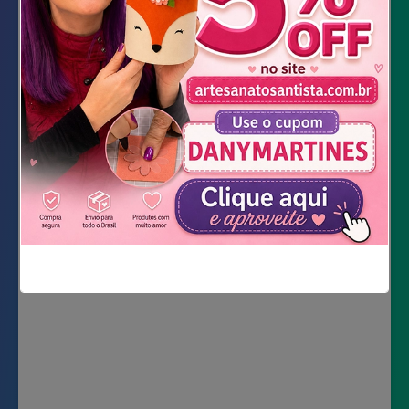
Tesoura
Caneta gel branca
Botão preto
DOWNLOAD DOS MOLDES
Não mostrar novamente