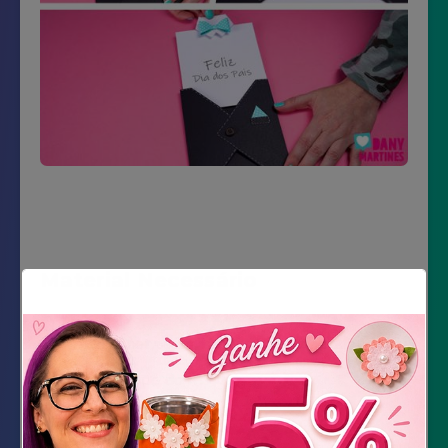
Material Necessário
Color set preto, branco e estampado
Impressão do molde
Cola de silicone líquida
ed-hrvatski.com