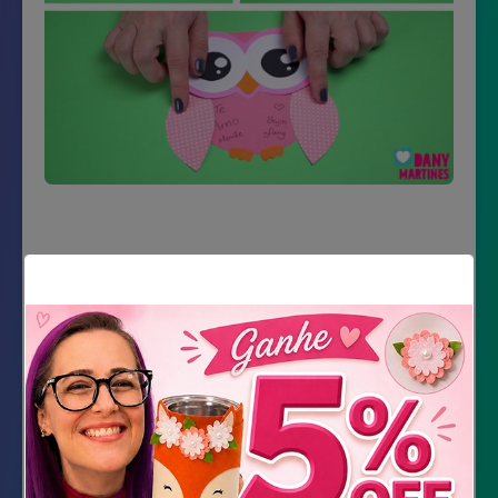
Material Necessário
Color set – 3 tons de rosa, branco, preto e
laranja
agulha e linha de crochê
obchod