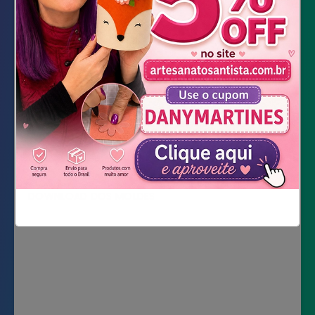
Impressão dos moldes
Tesoura
Tesoura de Picote
Cola quente
Cola de silicone líquida
Chocolates
DOWNLOAD DOS MOLDES
Não mostrar novamente