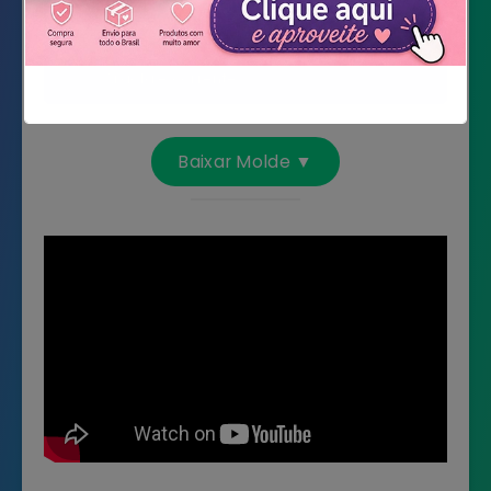
Papel manteiga
Ferro
Argola e corrente
Não mostrar novamente
Baixar Molde ▼