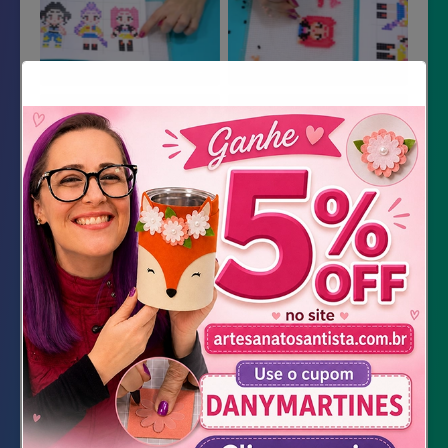
Material Necessário
Pegboard
Beads coloridos
Fita crepe