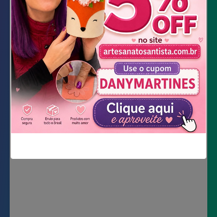
fita de cetim 2mm
Agulha
cola de silicone fria ou cola universal
tesoura
DOWNLOAD DOS MOLDES
Não mostrar novamente