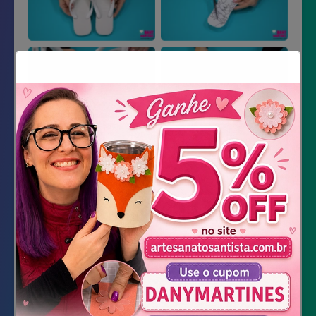
Material Necessário
1 par de chinelos brancos (borracha liso)
Molde/Imagem dos personagens Bobbie
Goods
Caneta apagável