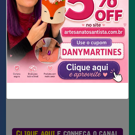
feltro com glitter rosa
Garrafa Pet
Tesoura
Cola quente
Cola de silicone líquida
Baixar Moldes
Não mostrar novamente