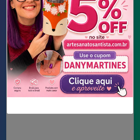
Marcador preto, rosa e verde claro
Esmalte branco
Pincel de maquiagem
Blush
Cola de silicone líquida
Cola quente
Tesoura
Baixar Molde
Não mostrar novamente