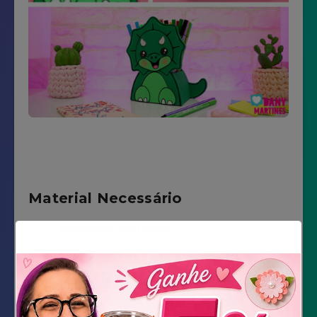
Material Necessário
Impressão dos molde
Papelão 2mm
E.V.A. verde escuro, verde claro, preto e
branco