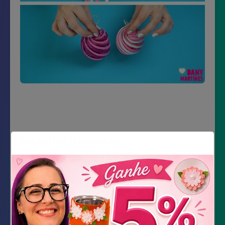
Material Necessário
E.V.A. com glitter das cores que preferir
Régua
Caneta
Tesoura