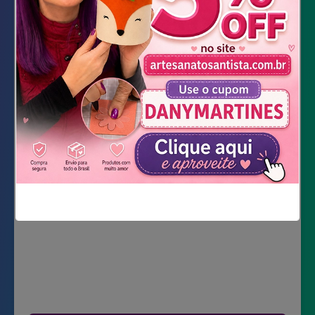
Cola quente
Linha prata
Pinça
DOWNLOAD DOS MOLDES
Não mostrar novamente