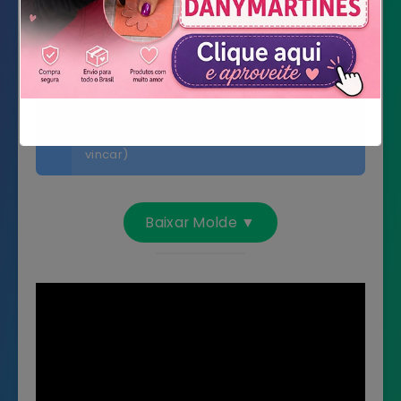
Feltro em Marrom e Rosa Pêssego
(detalhes)
Zíper (na cor de sua preferência)
Cola de Silicone Líquida
Tesoura
Boleador ou Palito de Churrasco (para
vincar)
Não mostrar novamente
Baixar Molde ▼