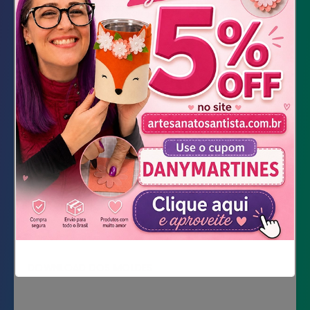
Feltro laranja
Feltro amarelo
Feltro verde
Feltro azul
Feltro roxo
Linha de crochê vermelha
Agulha
Cola quente
Tesoura
DOWNLOAD DOS MOLDES
Não mostrar novamente