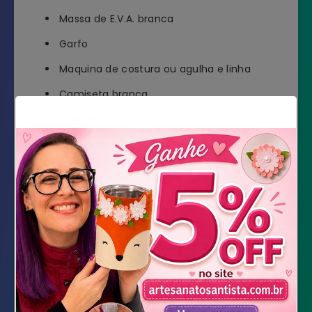
Massa de E.V.A. branca
Garfo
Maquina de costura ou agulha e linha
Camiseta branca
Tesoura
Cola quente
Loja Feltros Santa Fé
DOWNLOAD DOS MOLDES