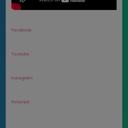
Facebook
Youtube
Instagram
Pinterest