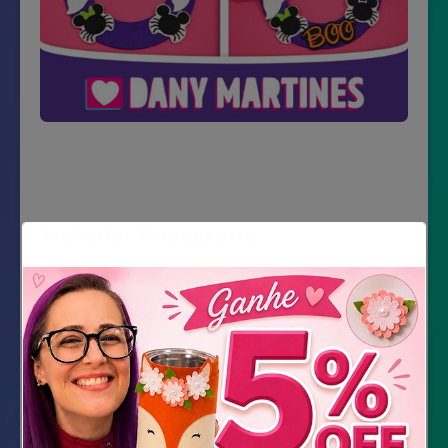
Material Necessário
Impressão dos Moldes
Feltro preto, branco, verde, laranja e roxo
Santaflex
Cola Quente
Cola de silicone líquida