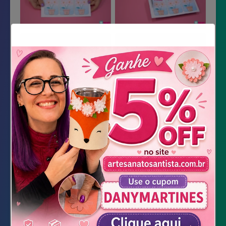
Material Necessário
Molde impresso
EVA
Tesoura
Fita dupla face ou cola de silicone