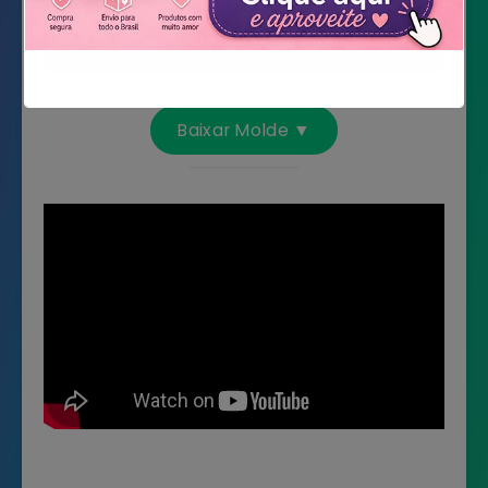
Brincos
Tarrachas
Não mostrar novamente
Baixar Molde ▼