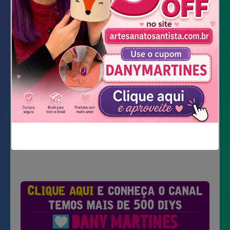
Cola de silicone líquida
Cola quente
Tesoura
Baixar Moldes
Não mostrar novamente