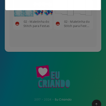
Não mostrar novamente
02 - Maletinha do
02 - Maletinha do
Stitch para Festas
Stitch para Festas
2
2017 - 2024 -
Eu Criando