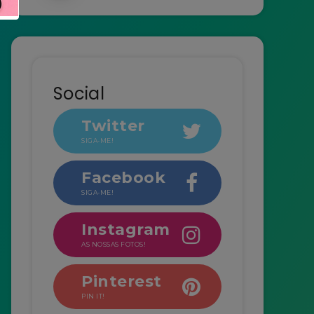
Social
Twitter
SIGA-ME!
Facebook
SIGA-ME!
Instagram
AS NOSSAS FOTOS!
Pinterest
PIN IT!