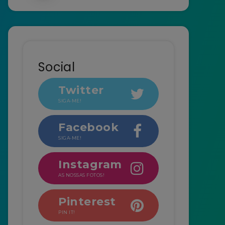
Social
Twitter
SIGA-ME!
Facebook
SIGA-ME!
Instagram
AS NOSSAS FOTOS!
Pinterest
PIN IT!