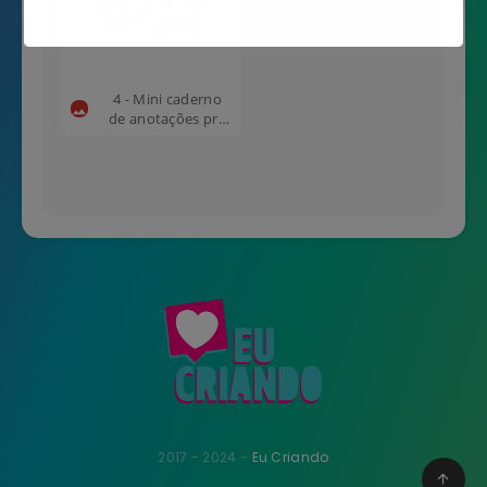
Não mostrar novamente
4 - Mini caderno
de anotações pra
Bolsa
2017 - 2024 -
Eu Criando