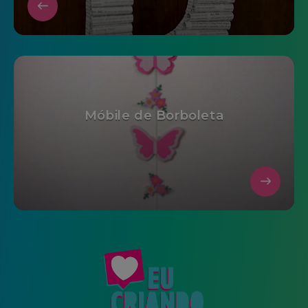
Móbile de Borboleta