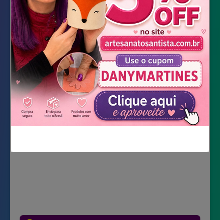
correntinha
tesoura e estilete
argola de chaveiro
DOWNLOAD DOS MOLDES
Não mostrar novamente