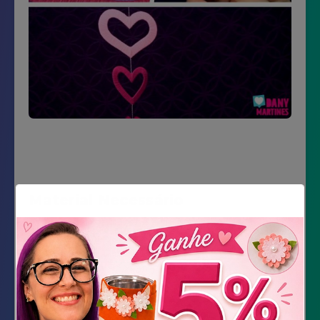
Material Necessário
papel paraná ou papelão
lã
cola quente
indegenerique.be