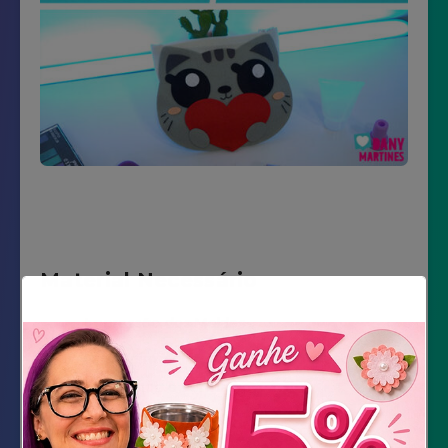
Material Necessário
Impressão dos Moldes
Feltro cinza claro, cinza médio e escuro,
preto, branco e vermelho
zíper branco ou cinza