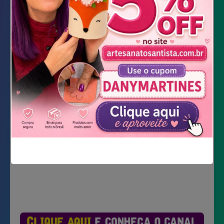
Linha de crochê preta
Agulha
Cola de silicone líquida
Cola quente
Tesoura
Baixar Moldes
Não mostrar novamente