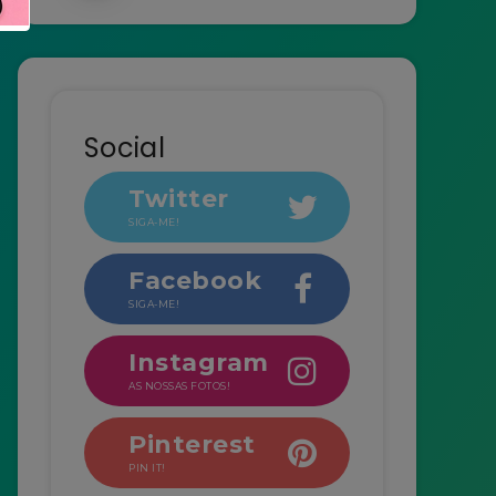
Social
Twitter
SIGA-ME!
Facebook
SIGA-ME!
Instagram
AS NOSSAS FOTOS!
Pinterest
PIN IT!