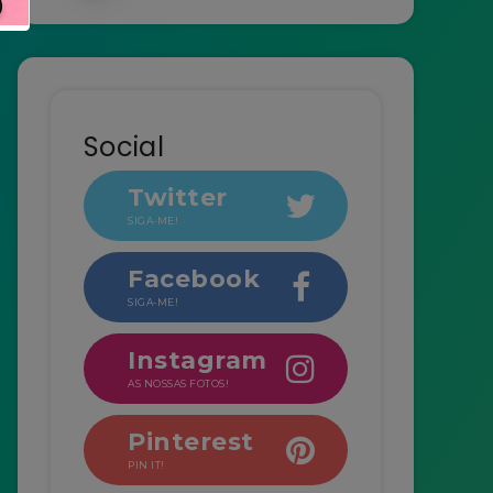
Social
Twitter
SIGA-ME!
Facebook
SIGA-ME!
Instagram
AS NOSSAS FOTOS!
Pinterest
PIN IT!