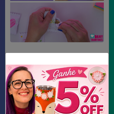
Material Necessário
Papel branco
Canetinhas ou marcadores coloridos
Tesoura
Cola